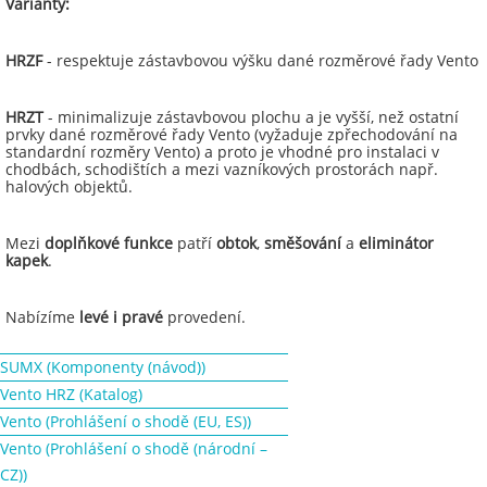
Varianty:
HRZF
- respektuje zástavbovou výšku dané rozměrové řady Vento
HRZT
- minimalizuje zástavbovou plochu a je vyšší, než ostatní
prvky dané rozměrové řady Vento (vyžaduje zpřechodování na
standardní rozměry Vento) a proto je vhodné pro instalaci v
chodbách, schodištích a mezi vazníkových prostorách např.
halových objektů.
Mezi
doplňkové funkce
patří
obtok
,
směšování
a
eliminátor
kapek
.
Nabízíme
levé i pravé
provedení.
SUMX (Komponenty (návod))
Vento HRZ (Katalog)
Vento (Prohlášení o shodě (EU, ES))
Vento (Prohlášení o shodě (národní –
CZ))