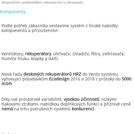
dispozičním podmínkám rekonstrukcí a dostaveb.
Komponenty
Podle potřeb zákazníka sestavíme systém z široké nabídky
komponentů a příslušenství:
Ventilátory,
rekuperátory
, ohřívače, chladiče, filtry, zvlhčovače,
tlumiče hluku, klapky a další.
Nová řada
deskových rekuperátorů HRZ
do Vento systému,
vyhovující požadavkům
Ecodesign
2016 a 2018 s průtoky do
5000
m3/h
.
Díky své prostorové variabilitě,
vysokou účinností
, nízkými
tlakovými ztrátami, nabídkou doplňkových funkcí a příznivé ceně
nemá
na trhu potrubních systémů
konkurenci
.