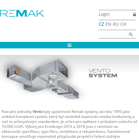
Přejít k hlavnímu obsahu
Login
CZ
EN
RU
CH
Vyhledávání
Hledat
Potrubní jednotky
Vento
byly společností Remak vyvíjeny od roku 1995 jako
unikátní komplexní systém, který byl následně kopírován mnoha konkurenty a
stal se průmyslovým standardem. Je určen pro aplikace s průtokem vzduchu až
10.000 m3/h. Výkony pro Ecodesign 2016 a 2018 jsou v závislosti na
zákaznické specifikaci, typu filtru, ventilátoru a rekuperátoru. Stavebnicová
koncepce umožňuje maximálně přizpůsobit projekční řešení složitým