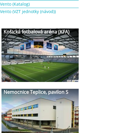
Vento (Katalog)
Vento (VZT jednotky (návod))
Košická fotbalová aréna (KFA)
Nemocnice Teplice, pavilon S