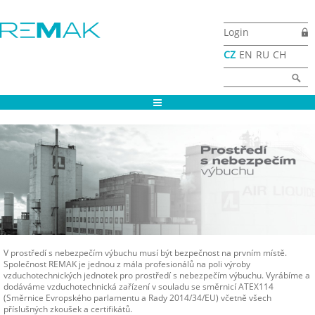
Přejít k hlavnímu obsahu
Login
CZ
EN
RU
CH
Vyhledávání
Hledat
V prostředí s nebezpečím výbuchu musí být bezpečnost na prvním místě.
Společnost REMAK je jednou z mála profesionálů na poli výroby
vzduchotechnických jednotek pro prostředí s nebezpečím výbuchu. Vyrábíme a
dodáváme vzduchotechnická zařízení v souladu se směrnicí ATEX114
(Směrnice Evropského parlamentu a Rady 2014/34/EU) včetně všech
příslušných zkoušek a certifikátů.