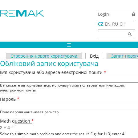
Перейти до основного матеріалу
Login
CZ
EN
RU
CH
Пошукова форма
Найти
Первинні вкладки
Створення нового користувача
Вхід
(активна вкладка)
Запит новог
Обліковий запис користувача
Ім’я користувача або адреса електронної пошти
*
Вы можете авторизоваться, используя имя пользователя или адрес
электронной почты.
Пароль
*
Поле пароля учитывает регистр.
Math question
*
2 + 4 =
Solve this simple math problem and enter the result. E.g. for 1+3, enter 4.