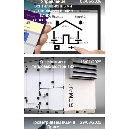
Управление
02/06/2026
вентиляционными
установками в один
клик с нашей
сенсорной панелью
Коэффициент
15/01/2025
тепловых мостов TB2
Проветриваем IKEM в
29/08/2023
Праге