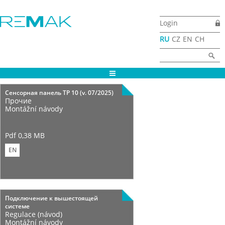
Перейти к основному содержанию
Login
RU
CZ
EN
CH
Форма поиска
Найти
Страницы
Cенсорная панель TP 10 (v. 07/2025)
Прочие
Montážní návody
Pdf 0,38 MB
EN
Подключение к вышестоящей
системе
Regulace (návod)
Montážní návody