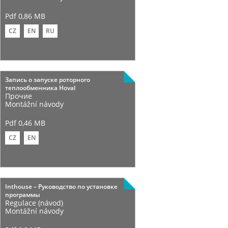
Pdf 0,86 MB
CZ
EN
RU
Запись о запуске роторного
теплообменника Hoval
Прочие
Montážní návody
Pdf 0,46 MB
CZ
EN
Inthouse – Руководство по установке
программы
Regulace (návod)
Montážní návody