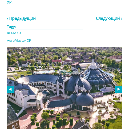
XP.
‹ Предыдущий
Следующий ›
Tagy:
REMAK X
AeroMaster XP