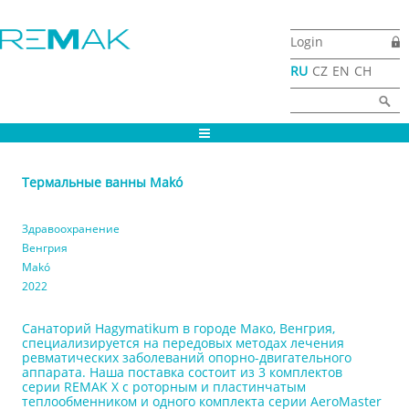
Перейти к основному содержанию
Login
RU
CZ
EN
CH
Форма поиска
Найти
Термальные ванны Makó
Здравоохранение
Венгрия
Makó
2022
Санаторий Hagymatikum в городе Мако, Венгрия,
специализируется на передовых методах лечения
ревматических заболеваний опорно-двигательного
аппарата. Наша поставка состоит из 3 комплектов
серии REMAK X с роторным и пластинчатым
теплообменником и одного комплекта серии AeroMaster